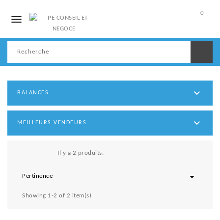
0

Mon
compte

BALANCES

MEILLEURS VENDEURS
Il y a 2 produits.

Pertinence
Showing 1-2 of 2 item(s)