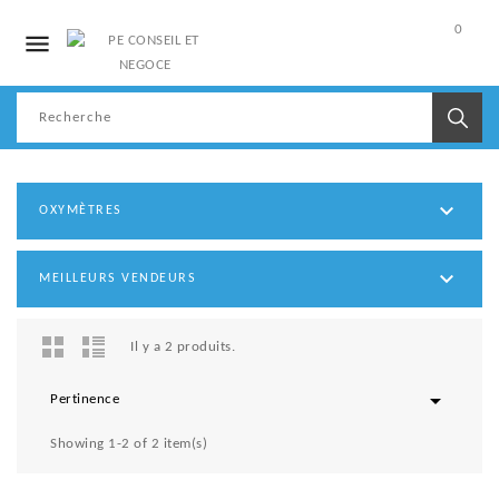
0

Mon
compte

OXYMÈTRES

MEILLEURS VENDEURS
Il y a 2 produits.

Pertinence
Showing 1-2 of 2 item(s)