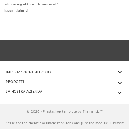
adipisicing elit, sed do eiusmod.
”
Ipsum dolor sit

INFORMAZIONI NEGOZIO
PRODOTTI

LA NOSTRA AZIENDA

© 2026 - Prestashop template by Thementic™
Please see the theme documentation for configure the module "Payment