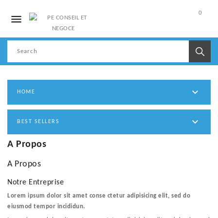
0

My
Account

HOME

BEST SELLERS
A Propos
A Propos
Notre Entreprise
Lorem ipsum dolor sit amet conse ctetur adipisicing elit, sed do
eiusmod tempor incididun.