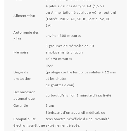
4 piles alcalines de type AA (1,5 V)
ou Alimentation électrique AC (en option)
Alimentation
(Entrée: 230V, AC, 50Hz; Sortie: 6V, DC,
1A)
Autonomie des
environ 300 mesures
piles
3 groupes de mémoire de 30
Mémoire
emplacements chacun
soit 90 mesures
IP22
Degré de
(protégé contre les corps solides > 12 mm
protection
et les chutes
de gouttes d’eau)
Déconnexion
au bout d’environ 1 minute d’inactivité
automatique
Garantie
3 ans
S’agissant d’un appareil médical, ce
Compatibilité
tensiomètre bénéficie d’une immunité
électromagnétique
extrêmement élevée.