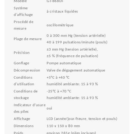
Modèle
GT-868UF
Système
à cristaux liquides
d‘affichage
Procédé de
oscillométrique
mesure
0 à 300 mm Hg (tension artérielle)
Plage de mesure
40 à 199 pulsations/minute (pouls)
±3 mm Hg (tension artérielle),
Précision
±5 % (fréquence de pulsation)
Gonflage
Pompe automatique
Décompression
Valve de dégagement automatique
Conditions
+5°C à +40 °C
d'utilisation
humidité ambiante: 15 à 93 %
Conditions de
-25°C à +70 °C
stockage
humidité ambiante: 15 à 93 %
Indicateur d‘usure
oui
des piles
Affichage
LCD (année/jour/heure, tension et pouls)
Dimensions
110 x 150 x 80 mm
Poids
environ 265g (piles incluses)